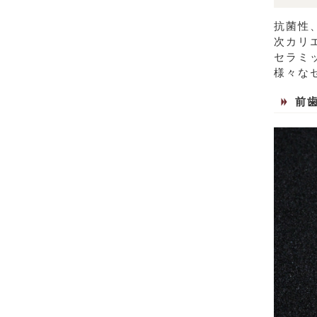
抗菌性
次カリ
セラミ
様々な
前