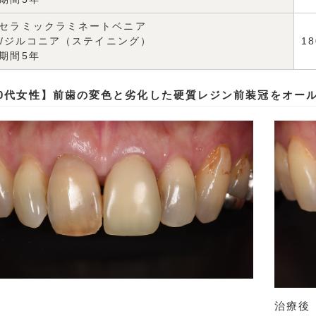
セラミックラミネートベニア
ax/ジルコニア（ステイニング）
1
期間5年
50代女性】前歯の変色と劣化した硬質レジン前装冠をオー
治療後