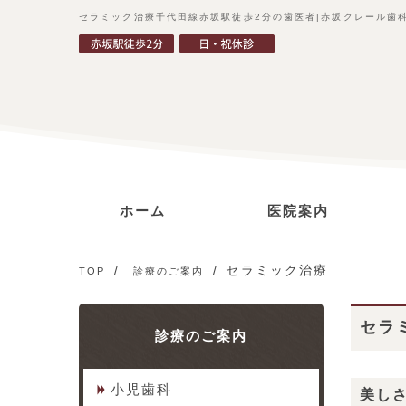
セラミック治療千代田線赤坂駅徒歩2分の歯医者|赤坂クレール歯
ホーム
医院案内
ごあいさつ
診療コンセプト
当院の特徴
アクセス
セラミック治療
TOP
診療のご案内
セラ
診療のご案内
小児歯科
美し