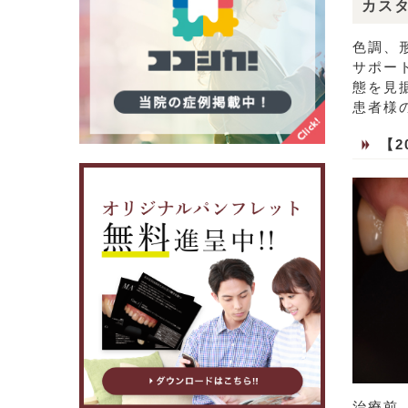
カス
色調、
サポー
態を見
患者様
【
治療前