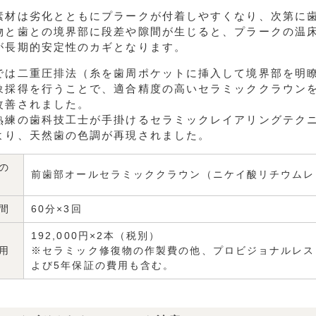
素材は劣化とともにプラークが付着しやすくなり、次第に
物と歯との境界部に段差や隙間が生じると、プラークの温床
が長期的安定性のカギとなります。
では二重圧排法（糸を歯周ポケットに挿入して境界部を明
象採得を行うことで、適合精度の高いセラミッククラウン
改善されました。
熟練の歯科技工士が手掛けるセラミックレイアリングテク
より、天然歯の色調が再現されました。
の
前歯部オールセラミッククラウン（ニケイ酸リチウムレ
間
60分×3回
192,000円×2本（税別）
用
※セラミック修復物の作製費の他、プロビジョナルレス
よび5年保証の費用も含む。