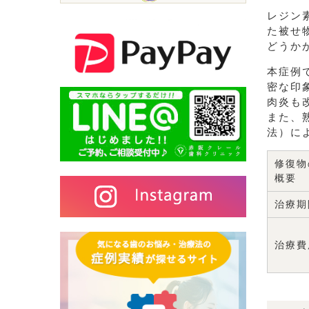
レジン
た被せ
どうか
本症例
密な印
肉炎も
また、
法）に
修復物
概要
治療期
治療費