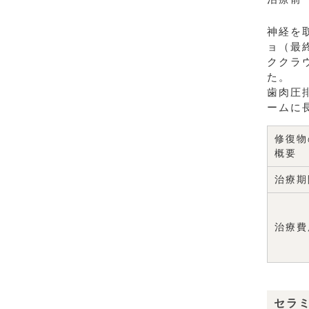
神経を
ョ（最
ククラ
た。
歯肉圧
ームに
修復物
概要
治療期
治療費
セラ