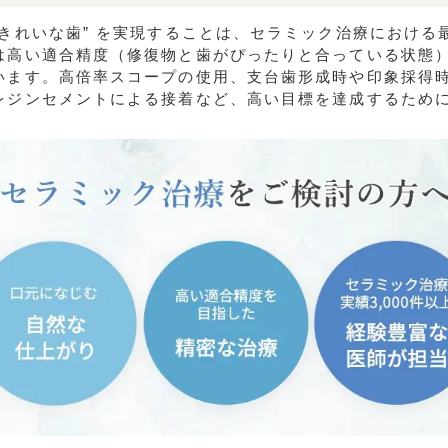
てきれいな歯” を実現することは、セラミック治療における
は高い適合精度（修復物と歯がぴったりと合っている状態
います。高倍率スコープの使用、支台歯形成時や印象採得
レジンセメントによる接着など、高い目標を達成するため