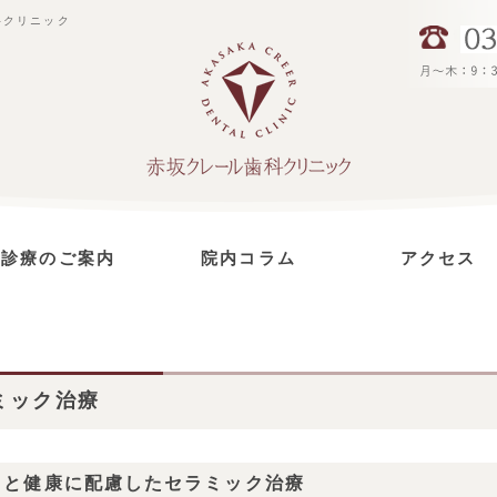
科クリニック
診療のご案内
院内コラム
アクセス
虫歯治療
インプラント治療
セラミック治療
予防治療
根管治療
歯周病治療
小児歯科
ホワイトニング
ミック治療
さと健康に配慮したセラミック治療