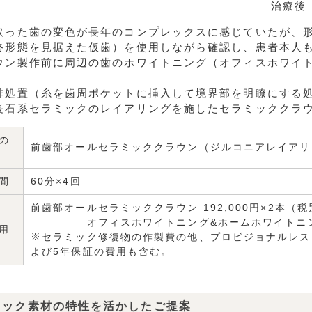
治療後
取った歯の変色が長年のコンプレックスに感じていたが、
終形態を見据えた仮歯）を使用しながら確認し、患者本人
ウン製作前に周辺の歯のホワイトニング（オフィスホワイ
排処置（糸を歯周ポケットに挿入して境界部を明瞭にする
長石系セラミックのレイアリングを施したセラミッククラ
の
前歯部オールセラミッククラウン（ジルコニアレイアリ
間
60分×4回
前歯部オールセラミッククラウン 192,000円×2本（
オフィスホワイトニング&ホームホワイトニング 
用
※セラミック修復物の作製費の他、プロビジョナルレス
よび5年保証の費用も含む。
ミック素材の特性を活かしたご提案