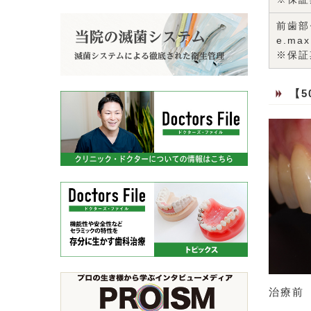
前歯部
e.m
※保証
【
治療前