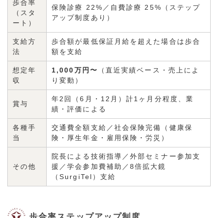
歩合率
保険診療 22%／自費診療 25%（ステップ
（スタ
アップ制度あり）
ート）
支給方
歩合額が最低保証月給を超えた場合は歩合
法
額を支給
想定年
1,000万円〜
（直近実績ベース・売上によ
収
り変動）
年2回（6月・12月）計1ヶ月分程度、業
賞与
績・評価による
各種手
交通費全額支給／社会保険完備（健康保
当
険・厚生年金・雇用保険・労災）
院長による技術指導／外部セミナー参加支
その他
援／学会参加費補助／8倍拡大鏡
（SurgiTel）支給
歩合率ステップアップ制度