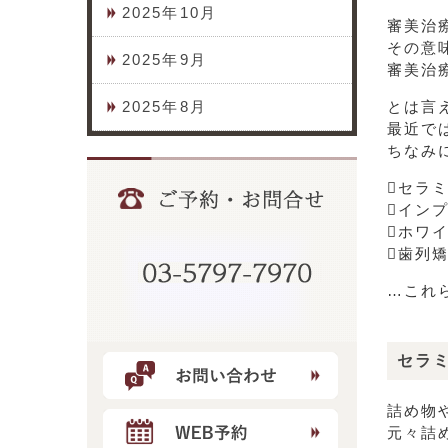
2025年10月
審美治
その意
2025年9月
審美治
2025年8月
とは言
最近で
ちなみ
セラ
イン
ホワ
歯列
…これ
セラ
詰め物
元々詰