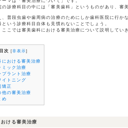
テーマは「審美治療について」です。
院の診療科目の中には「審美歯科」というものがあり、審
え、普段虫歯や歯周病の治療のためにしか歯科医院に行か
科という診療科目自体も見慣れないことでしょう。
、ここでは審美歯科における審美治療について説明してい
目次
[
非表示
]
科における審美治療
ラミック治療
ンプラント治療
ワイトニング
列矯正
の他の審美治療
とめ
における審美治療