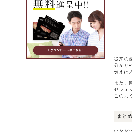
従来の
分かり
例えば
また、
セラミ
このよ
まと
いかが