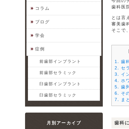
今回の
歯科医
コラム
とは言
ブログ
審美歯
そこで
学会
症例
前歯部インプラント
1.
歯
2.
セ
前歯部セラミック
3.
イ
4.
ホ
臼歯部インプラント
5.
歯
6.
そ
臼歯部セラミック
7.
ま
月別アーカイブ
歯科