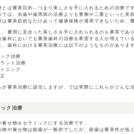
療とは審美目的…つまり美しさを手に入れるための治療で
味では、虫歯や歯周病の治療よりも豊胸や二重といった美
療は審美目的なだけあって健康保険が適用できないため、
え、費用に見合った美しさを手に入れられるのも事実であ
は歯科においても審美歯科の治療を希望する人が増えてい
に、歯科における審美治療には以下のようなものがありま
ミック治療
プラント治療
イトニング
矯正
らが審美治療に該当しますが、では実際にこれらがどんな
ミック治療
や被せ物をセラミックにする治療です。
め物や被せ物は銀歯が一般的でしたが、銀歯は審美性が低