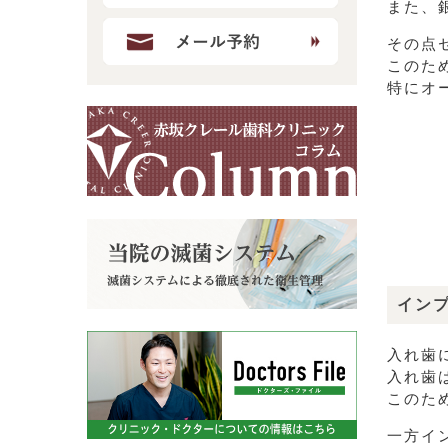
また、
その点
このた
特にオ
イン
入れ歯
入れ歯
このた
一方イ