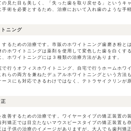
ての見た目も美しく、「失った歯を取り戻せる」というキ
に手術を必要とするため、治療において入れ歯のような手
イトニング
くするための治療です。市販のホワイトニング歯磨き粉と
療のホワイトニングは薬剤を使用して変色した歯を白くす
に、ホワイトニングには３種類の治療方法があります。
院で行うオフィスホワイトニング、自宅で行うホームホワ
これらの両方を兼ねたデュアルホワイトニングという方法
ケースにも対応できるわけではなく、テトラサイクリンが
矯正
を改善するための治療です。ワイヤータイプの矯正装置の
歯列矯正では目立たないマウスピースタイプの矯正装置も
正は子供の治療のイメージがありますが、大人でも歯列矯