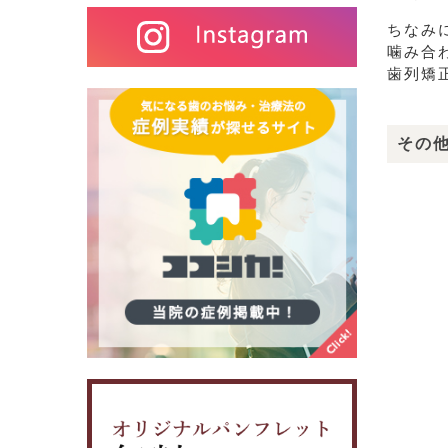
ちなみ
噛み合
歯列矯
その