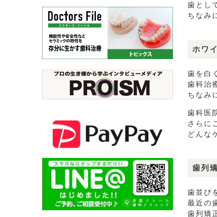
歯とし
ちなみ
ホワ
歯を白
歯科治
ちなみ
歯科医
さらに
どんな
歯列
歯並び
最近の
歯列矯