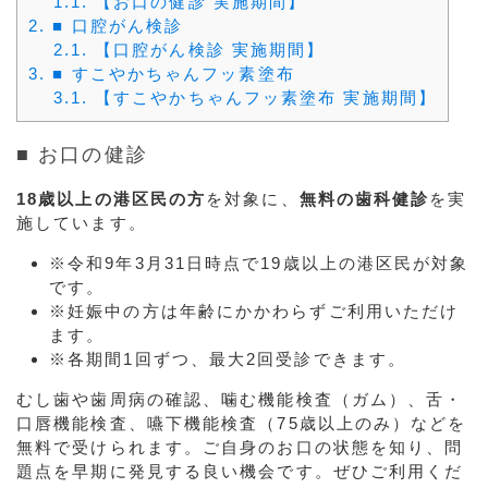
1.1.
【お口の健診 実施期間】
2.
■ 口腔がん検診
2.1.
【口腔がん検診 実施期間】
3.
■ すこやかちゃんフッ素塗布
3.1.
【すこやかちゃんフッ素塗布 実施期間】
■ お口の健診
18歳以上の港区民の方
を対象に、
無料の歯科健診
を実
施しています。
※令和9年3月31日時点で19歳以上の港区民が対象
です。
※妊娠中の方は年齢にかかわらずご利用いただけ
ます。
※各期間1回ずつ、最大2回受診できます。
むし歯や歯周病の確認、噛む機能検査（ガム）、舌・
口唇機能検査、嚥下機能検査（75歳以上のみ）などを
無料で受けられます。ご自身のお口の状態を知り、問
題点を早期に発見する良い機会です。ぜひご利用くだ