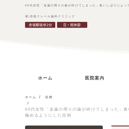
60代女性「金歯の周りの歯が砕けてしまった」食いしばりによっ
者|赤坂クレール歯科クリニック
ホーム
医院案内
ごあいさつ
診療コンセプト
当院の特徴
アクセス
ホーム
症例
60代女性「金歯の周りの歯が砕けてしまった」
噛めるようにした症例