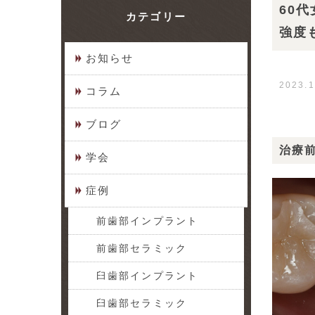
60
カテゴリー
強度
お知らせ
2023.1
コラム
ブログ
治療
学会
症例
前歯部インプラント
前歯部セラミック
臼歯部インプラント
臼歯部セラミック