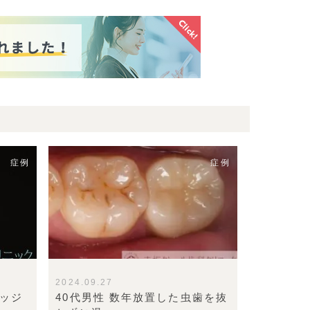
症例
症例
2024.09.27
リッジ
40代男性 数年放置した虫歯を抜