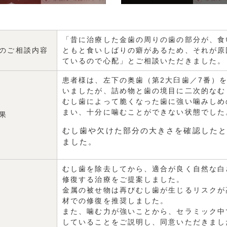
「昔に治療した金歯の周りの歯の部分が、食
のご相談内容
ともと食いしばりの癖があるため、それが原
ているので心配」とご相談いただきました。
患者様は、左下の奥歯（第2大臼歯／7番）
いましたが、詰め物と歯の境目に二次的なむ
むし歯によって脆くなった歯に強い噛みしめ
まい、十分に噛むことができない状態でした
果
むし歯や欠けた部分の大きさを確認したと
ました。
むし歯を除去してから、適合が良く自然な白
修復する治療をご提案しました。
金属の被せ物は再びむし歯が生じるリスクが
材での修復を推奨しました。
また、噛む力が強いことから、セラミック中
していることをご説明し、同意いただきまし