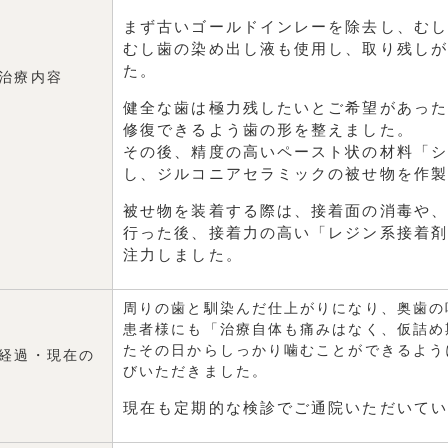
まず古いゴールドインレーを除去し、むし
むし歯の染め出し液も使用し、取り残しが
た。
治療内容
健全な歯は極力残したいとご希望があった
修復できるよう歯の形を整えました。
その後、精度の高いペースト状の材料「シ
し、ジルコニアセラミックの被せ物を作製
被せ物を装着する際は、接着面の消毒や、
行った後、接着力の高い「レジン系接着剤
注力しました。
周りの歯と馴染んだ仕上がりになり、奥歯の
患者様にも「治療自体も痛みはなく、仮詰め
たその日からしっかり噛むことができるよう
経過・現在の
びいただきました。
現在も定期的な検診でご通院いただいてい