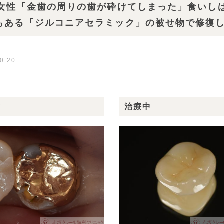
代女性「金歯の周りの歯が砕けてしまった」食いし
もある「ジルコニアセラミック」の被せ物で修復
0.20
前
治療中