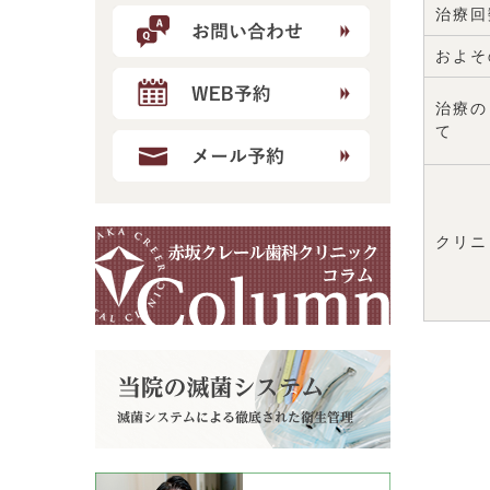
治療回
およそ
治療の
て
クリニ