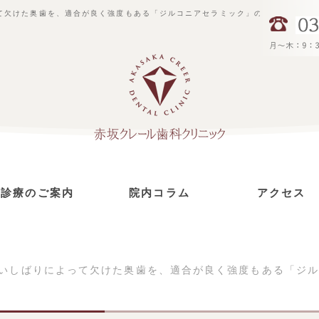
て欠けた奥歯を、適合が良く強度もある「ジルコニアセラミック」の被せ物で修復
診療のご案内
院内コラム
アクセス
虫歯治療
インプラント治療
セラミック治療
予防治療
根管治療
歯周病治療
小児歯科
ホワイトニング
食いしばりによって欠けた奥歯を、適合が良く強度もある「ジ