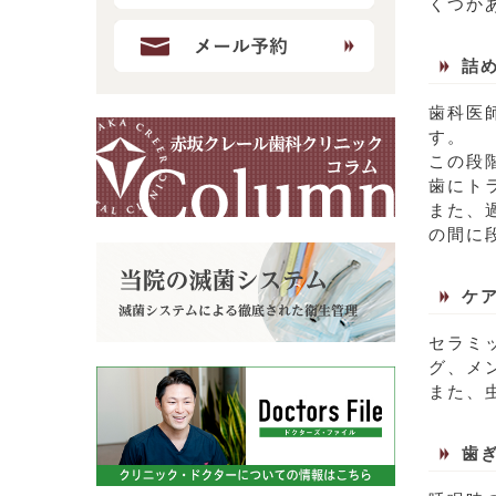
くつか
詰
歯科医
す。
この段
歯にト
また、
の間に
ケ
セラミ
グ、メ
また、
歯