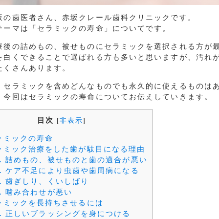
坂の歯医者さん、赤坂クレール歯科クリニックです。
テーマは「セラミックの寿命」についてです。
療後の詰めもの、被せものにセラミックを選択される方が
を白くできることで選ばれる方も多いと思いますが、汚れ
たくさんあります。
、セラミックを含めどんなものでも永久的に使えるものは
、今回はセラミックの寿命についてお伝えしていきます。
目次
[
非表示
]
ラミックの寿命
ラミック治療をした歯が駄目になる理由
.
詰めもの、被せものと歯の適合が悪い
.
ケア不足により虫歯や歯周病になる
.
歯ぎしり、くいしばり
.
噛み合わせが悪い
ラミックを長持ちさせるには
.
正しいブラッシングを身につける