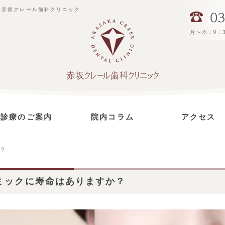
|赤坂クレール歯科クリニック
診療のご案内
院内コラム
アクセス
虫歯治療
インプラント治療
セラミック治療
予防治療
根管治療
歯周病治療
小児歯科
ホワイトニング
？
ミックに寿命はありますか？