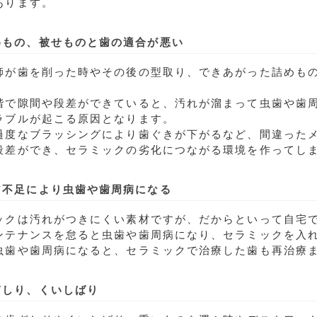
あります。
めもの、被せものと歯の適合が悪い
師が歯を削った時やその後の型取り、できあがった詰めも
階で隙間や段差ができていると、汚れが溜まって虫歯や歯
ラブルが起こる原因となります。
過度なブラッシングにより歯ぐきが下がるなど、間違った
段差ができ、セラミックの劣化につながる環境を作ってし
ア不足により虫歯や歯周病になる
ックは汚れがつきにくい素材ですが、だからといって自宅
ンテナンスを怠ると虫歯や歯周病になり、セラミックを入
虫歯や歯周病になると、セラミックで治療した歯も再治療
ぎしり、くいしばり