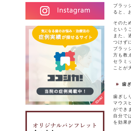
ブラッ
ると、
そのた
という
また、
つけず
ブラッ
方も教
セラミ
ことが
歯
歯ぎし
マウス
ができ
自分で
を効果