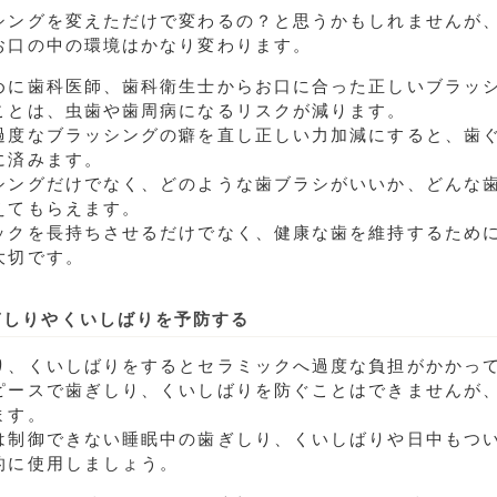
シングを変えただけで変わるの？と思うかもしれませんが
お口の中の環境はかなり変わります。
めに歯科医師、歯科衛生士からお口に合った正しいブラッ
ことは、虫歯や歯周病になるリスクが減ります。
過度なブラッシングの癖を直し正しい力加減にすると、歯
に済みます。
シングだけでなく、どのような歯ブラシがいいか、どんな
えてもらえます。
ックを長持ちさせるだけでなく、健康な歯を維持するため
大切です。
ぎしりやくいしばりを予防する
り、くいしばりをするとセラミックへ過度な負担がかかっ
ピースで歯ぎしり、くいしばりを防ぐことはできませんが
ます。
は制御できない睡眠中の歯ぎしり、くいしばりや日中もつ
的に使用しましょう。