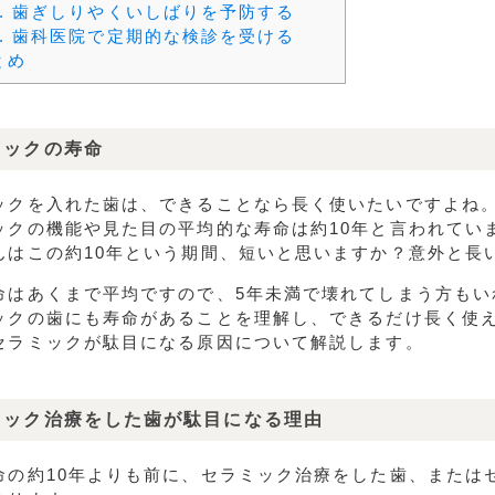
.
歯ぎしりやくいしばりを予防する
.
歯科医院で定期的な検診を受ける
とめ
ミックの寿命
ックを入れた歯は、できることなら長く使いたいですよね
ックの機能や見た目の平均的な寿命は約10年と言われてい
んはこの約10年という期間、短いと思いますか？意外と長
命はあくまで平均ですので、5年未満で壊れてしまう方もい
ックの歯にも寿命があることを理解し、できるだけ長く使
セラミックが駄目になる原因について解説します。
ミック治療をした歯が駄目になる理由
命の約10年よりも前に、セラミック治療をした歯、または