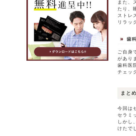
また、
たり、
ストレ
リラッ
歯
ご自身
があり
歯科医
チェッ
まと
今回は
セラミ
しかし
けたで