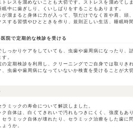
ストレスを溜めないことも大切です。ストレスを溜めてし
睡眠中に歯ぎしり、くいしばりをすることもあります。
スが溜まると身体に力が入って、顎だけでなく首や肩、頭
クスする習慣やひとときを作り、規則正しい生活、睡眠時
科医院で定期的な検診を受ける
でしっかりケアをしていても、虫歯や歯周病になったり、
ます。
院の定期検診を利用し、クリーニングでご自身では取りき
ク、虫歯や歯周病になっていないか検査を受けることが大
め
セラミックの寿命について解説しました。
ック自体は、白くてきれいで汚れもつきにくく、強度もあ
、セラミック自体が壊れたり、セラミック治療をした歯に
しょうか。