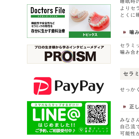
睡眠時
よりセ
とくに
噛
セラミ
噛み合
セラ
せっか
正
みなさ
自己流
可能性