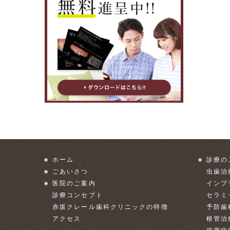
ホーム
診療の
ごあいさつ
虫歯治
医院のご案内
インプ
診療コンセプト
セラミ
赤坂クレール歯科クリニックの特徴
予防歯
アクセス
根管治