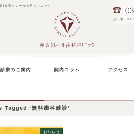
者|赤坂クレール歯科クリニック
診療のご案内
院内コラム
アクセス
虫歯治療
インプラント治療
セラミック治療
予防治療
根管治療
歯周病治療
小児歯科
ホワイトニング
ts Tagged ‘無料歯科健診’
お知らせ